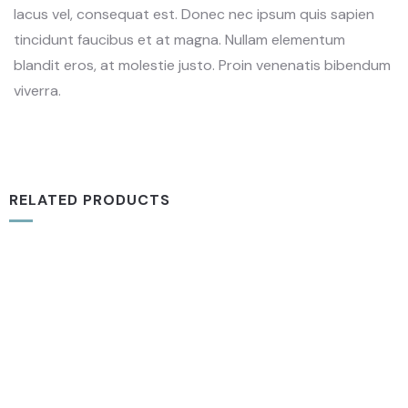
lacus vel, consequat est. Donec nec ipsum quis sapien
tincidunt faucibus et at magna. Nullam elementum
blandit eros, at molestie justo. Proin venenatis bibendum
viverra.
RELATED PRODUCTS
CUPS
,
LOCAL CHURCH
Cup
₦
20.00