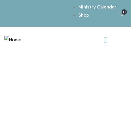
Ministry Calendar
0
Shop
Consulting for every business
Providing the beautiful spaces in the best places.