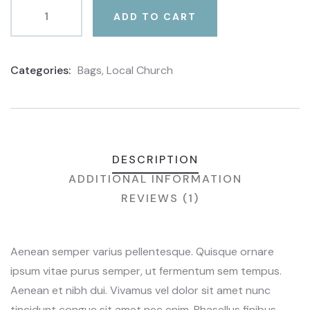
ADD TO CART
Categories:
Bags
,
Local Church
Product
Meta
DESCRIPTION
ADDITIONAL INFORMATION
REVIEWS (1)
Aenean semper varius pellentesque. Quisque ornare
ipsum vitae purus semper, ut fermentum sem tempus.
Aenean et nibh dui. Vivamus vel dolor sit amet nunc
tincidunt congue sit amet nec enim. Phasellus finibus