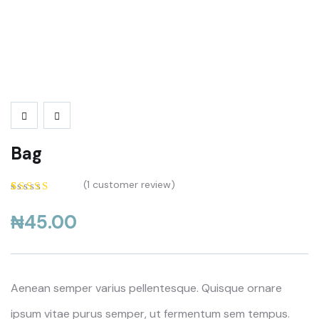
Bag
(
1
customer review)
4.00
5
1
out of
based on
₦
45.00
customer
rating
Aenean semper varius pellentesque. Quisque ornare
ipsum vitae purus semper, ut fermentum sem tempus.